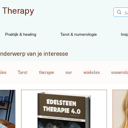
 Therapy
Praktijk & healing
Tarot & numerologie
Insp
 onderwerp van je interesse
alen
Tarot
therapie
nur
winkelen
numerolo