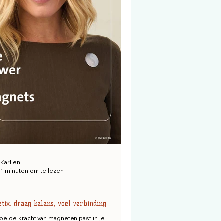
Karlien
1 minuten om te lezen
tix: draag balans, voel verbinding
e de kracht van magneten past in je