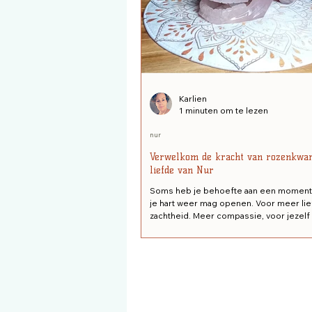
Karlien
1 minuten om te lezen
nur
Verwelkom de kracht van rozenkwar
liefde van Nur
Soms heb je behoefte aan een moment 
je hart weer mag openen. Voor meer li
zachtheid. Meer compassie, voor jezelf
anderen. De liefdevolle energie van ro
kan je daarbij ondersteunen. Deze bijz
edelsteen staat bekend om zijn kalmer
uitstraling, het bevorderen van zelfliefd
bieden van steun bij emotionele verwer
een zachte omhelzing brengt rozenkwart
harmonie en ruimte voor innerlijke helin