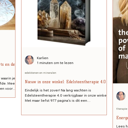
Karlien
1 minuten om te lezen
ts en de
edelstenen en mineralen
waarin je
Nieuw in onze winkel: Edelsteentherapie 4.0
efde. Meer
 en voor
Eindelijk is het zover! Na lang wachten is
zenkwarts
Edelsteentherapie 4.0 verkrijgbaar in onze winkel.
ondere
Met maar liefst 977 pagina's is dit een
ende
indrukwekkend naslagwerk voor iedereen die
e en het
therapie
gefascineerd is door de wereld van edelstenen
king. Als
en mineralen. Of je nu net begint of al jarenlang
Energe
s rust,
met kristallen en edelstenen werkt, dit boek is een
g. Wil je de
waardevolle aanvulling op je bibliotheek. Wat dit
Lees ho