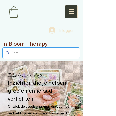
Inloggen
In Bloom Therapy
Tarot & numerologie
Inzichten die je helpen
groeien en je pad
verlichten.
Ontdek de boodschappen die voor jou
bedoeld zijn en krijg meer helderheid,