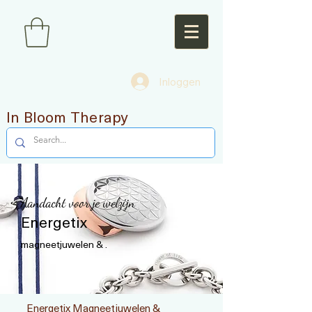
Inloggen
In Bloom Therapy
Aandacht voor je welzijn
Energetix
magneetjuwelen & .
Energetix Magneetjuwelen &