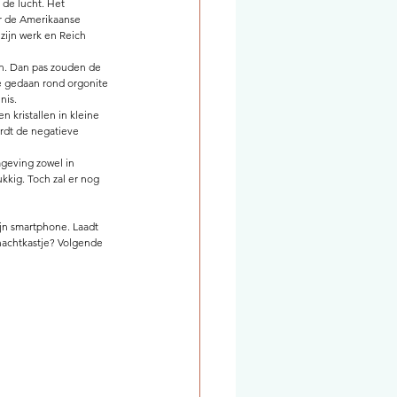
de lucht. Het 
r de Amerikaanse 
zijn werk en Reich 
en. Dan pas zouden de 
e gedaan rond orgonite 
is. 
 kristallen in kleine 
ordt de negatieve 
mgeving zowel in 
kkig. Toch zal er nog 
ijn smartphone. Laadt 
 nachtkastje? Volgende 