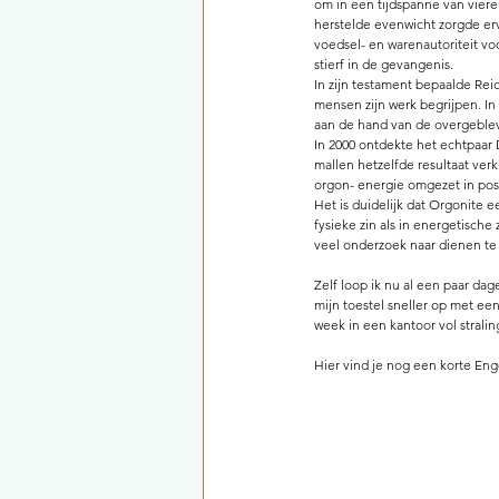
om in een tijdspanne van viere
herstelde evenwicht zorgde er
voedsel- en warenautoriteit v
stierf in de gevangenis. 
In zijn testament bepaalde Re
mensen zijn werk begrijpen. I
aan de hand van de overgeblev
In 2000 ontdekte het echtpaar 
mallen hetzelfde resultaat verk
orgon- energie omgezet in pos
Het is duidelijk dat Orgonite e
fysieke zin als in energetische
veel onderzoek naar dienen te
Zelf loop ik nu al een paar dag
mijn toestel sneller op met ee
week in een kantoor vol straling
Hier vind je nog een korte Enge