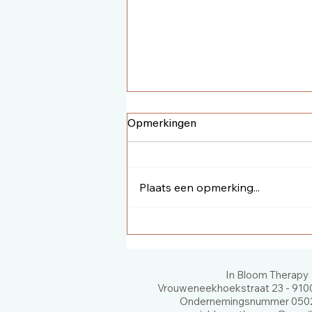
Opmerkingen
Plaats een opmerking...
Nieuw in onze winkel:
Edelsteentherapie 4.0
In Bloom Therapy
Vrouweneekhoekstraat 23 - 9100
Ondernemingsnummer 0502