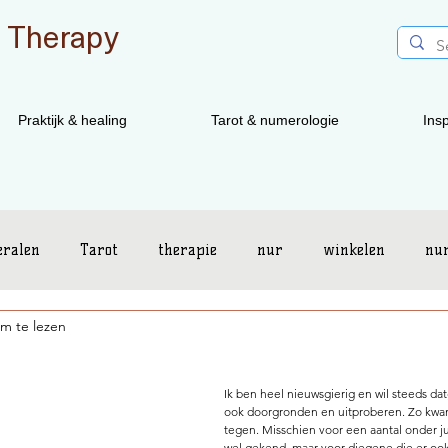
 Therapy
Praktijk & healing
Tarot & numerologie
Insp
eralen
Tarot
therapie
nur
winkelen
nu
m te lezen
Energetix
Ik ben heel nieuwsgierig en wil steeds da
ook doorgronden en uitproberen. Zo kwam
tegen. Misschien voor een aantal onder jul
wel gekend, maar voor diegene die er ook