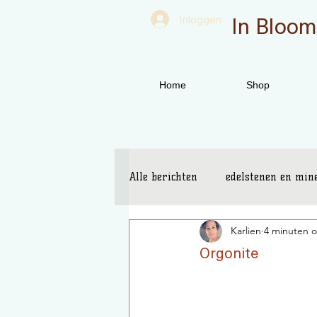
In Bloom
Inloggen
Home
Shop
Alle berichten
edelstenen en min
Karlien
4 minuten o
spirituele tools
boeken
Orgonite