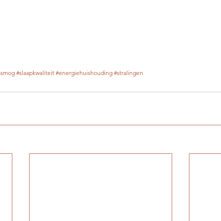
osmog
#slaapkwaliteit
#energiehuishouding
#stralingen