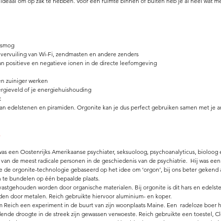
is ideaal om op zak te hebben. Voor een ruimte binnen of buiten heb je al heel wat m
 smog  
vervuiling van Wi-Fi, zendmasten en andere zenders  
an positieve en negatieve ionen in de directe leefomgeving  
 
len zuiniger werken  
ergieveld of je energiehuishouding  
  
van edelstenen en piramiden. Orgonite kan je dus perfect gebruiken samen met je a
 
was een Oostenrijks Amerikaanse psychiater, seksuoloog, psychoanalyticus, bioloog 
 van de meest radicale personen in de geschiedenis van de psychiatrie.  Hij was een
de orgonite-technologie gebaseerd op het idee om ‘orgon’, bij ons beter gekend al
n te bundelen op één bepaalde plaats. 
 vastgehouden worden door organische materialen. Bij orgonite is dit hars en edels
den door metalen. Reich gebruikte hiervoor aluminium- en koper. 
m Reich een experiment in de buurt van zijn woonplaats Maine. Een  radeloze boer ha
de droogte in de streek zijn gewassen verwoeste. Reich gebruikte een toestel, C