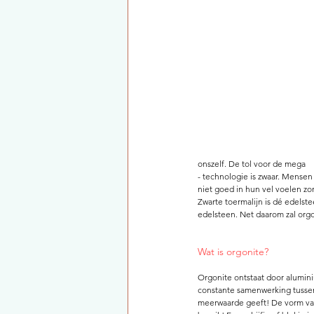
onszelf. De tol voor de mega 
- technologie is zwaar. Mensen 
niet goed in hun vel voelen z
Zwarte toermalijn is dé edelst
edelsteen. Net daarom zal org
Wat is orgonite? 
Orgonite ontstaat door alumini
constante samenwerking tussen
meerwaarde geeft! De vorm van 