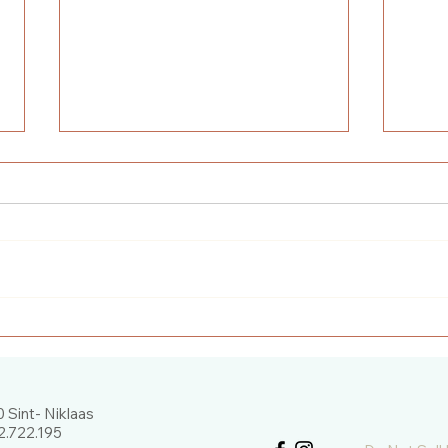
Edelstenen, een persoonlijk
Edel
geschenk boekje
ontd
edel
 Sint- Niklaas
.722.195