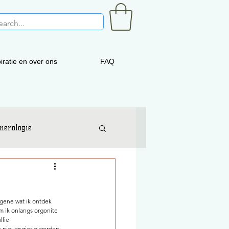
iratie en over ons
FAQ
merologie
tgene wat ik ontdek 
 ik onlangs orgonite 
lie 
 nieuwsgierig worden, 