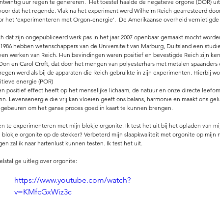
ntwintig uur regen te genereren.  Het toestel haalde de negatieve orgone (DOR) uit 
voor dat het regende. Vlak na het experiment werd Wilhelm Reich gearresteerd doo
oor het ‘experimenteren met Orgon-energie’.  De Amerikaanse overheid vernietigde 
ich dat zijn ongepubliceerd werk pas in het jaar 2007 openbaar gemaakt mocht word
n 1986 hebben wetenschappers van de Universiteit van Marburg, Duitsland een studi
en werken van Reich. Hun bevindingen waren positief en bevestigde Reich zijn kenn
Don en Carol Croft, dat door het mengen van polyesterhars met metalen spaanders en
regen werd als bij de apparaten die Reich gebruikte in zijn experimenten. Hierbij w
itieve energie (POR) 
en positief effect heeft op het menselijke lichaam, de natuur en onze directe leefo
 zin. Levensenergie die vrij kan vloeien geeft ons balans, harmonie en maakt ons gelu
 gebeuren om het ganse proces goed in kaart te kunnen brengen. 
en te experimenteren met mijn blokje orgonite. Ik test het uit bij het opladen van m
n blokje orgonite op de stekker? Verbeterd mijn slaapkwaliteit met orgonite op mijn
en zal ik naar hartenlust kunnen testen. Ik test het uit. 
lstalige uitleg over orgonite: 
https://www.youtube.com/watch?
v=KMfcGxWiz3c