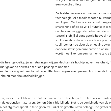
een woordje uitleg. 
De laatste decennia zijn we mega- oversp
technologie. Alle media moeten nu zonder
lucht gaan. Dat kan je al eenvoudig naga
smartphone of pc de Wi-Fi- functie in te t
dan tal van omliggende netwerken die str
toestel. Heb jij al eens geteld hoeveel ne
je al eens stilgestaan hoeveel door jezelf
stralingen er nog door de omgeving zwev
dat deze stralingen onze aarde en onszelf
wordt moeilijker om een harmonie te cre
die heel gevoelig zijn aan stralingen krijgen klachten als hoofdpijn, vermoeidheid, fu
onder gekende oorzaak om er een paar op te noemen. 
een die ons al goed beschermt tegen Electro smog en energievervuiling maar de klus
onite nu meer bekendheid krijgen. 
um, koper en edelstenen en/ of mineralen in een hars te gieten. Het hars verhard en
 de gebonden materialen. Eén en één is hierbij drie: Het is de combinatie van de 
het afgietsel speelt in feite geen rol. Enkel de grootte is van belang: Hoe groter d