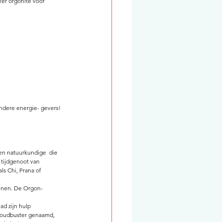
eer orgonite voor 
ndere energie- gevers! 
en natuurkundige  die  
 tijdgenoot van 
s Chi, Prana of 
tenen. De Orgon-
d zijn hulp 
loudbuster genaamd, 