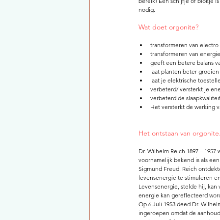
bereik! Een schijfje of blokje 
nodig. 
Wat doet orgonite?  
transformeren van electro
transformeren van energie
geeft een betere balans v
laat planten beter groeien 
laat je elektrische toestel
verbeterd/ versterkt je en
verbeterd de slaapkwaliteit
Het versterkt de werking 
Het ontstaan van orgonite.
Dr. Wilhelm Reich 1897 – 1957 
voornamelijk bekend is als een
Sigmund Freud. Reich ontdekte 
levensenergie te stimuleren e
Levensenergie, stelde hij, kan
energie kan gereflecteerd wor
Op 6 Juli 1953 deed Dr. Wilhel
ingeroepen omdat de aanhouden