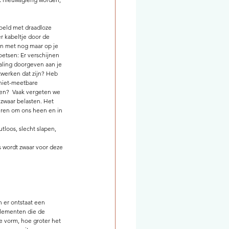
oeld met draadloze 
 kabeltje door de 
an met nog maar op je 
oetsen: Er verschijnen 
aling doorgeven aan je 
twerken dat zijn? Heb 
 niet-meetbare 
en?  Vaak vergeten we 
 zwaar belasten. Het 
ëren om ons heen en in 
tloos, slecht slapen, 
 wordt zwaar voor deze 
 er ontstaat een 
elementen die de 
e vorm, hoe groter het 