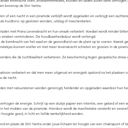
r ander etherische oliën, Bloesemremedies, kruiden en zaden zullen sterk verhogen 
en bovenop de Shri Yantra.
n of een nacht in een piramide verblijft wordt opgeladen en verkrijgt een zachter
als huidtonic op gesloten wonden, uitslag of insectenbeten.
laden met Prana Levenskracht en hun smaak verbetert. Voedsel wordt minder bitter
he smaken verminderen. De houdbaarheidsduur wordt verlengd.
m de kiemkracht van het zaad en de gezondheid van de plant op te voeren. Kweek g
nstekjes kunnen sneller en met meer levenskracht schieten en groeien in de pirami
iseerders die de luchtkwaliteit verbeteren. Ze bescherming tegen geopatische stress
ppatroon verbetert en dat men meer uitgerust en energiek opstond na het plaatsen 
ns de nacht.
aden met natuurstenen worden gereinigd, helderder en opgeladen waardoor hun hea
erhogen de energie. Schrijf op een stukje papier een intentie, een gebed of een w
n het midden van de piramide. Hierdoor wordt de manifestatie versterkt en versnel
 hoogste goed, in licht en liefde werkelijkheid worden.
ond en plaats de Shri Yantra onder jouw lichaam ter hoogte van een chakrapunt of t