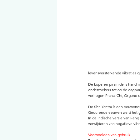
levensversterkende vibraties 
De koperen piramide is handmat
onderzoekers tot op de dag va
verhogen Prana, Chi, Orgone o
De Shri Yantra is een eeuweno
Gedurende eeuwen werd het ge
In de Indische versie van Feng
verwijderen van negatieve vi
Voorbeelden van gebruik