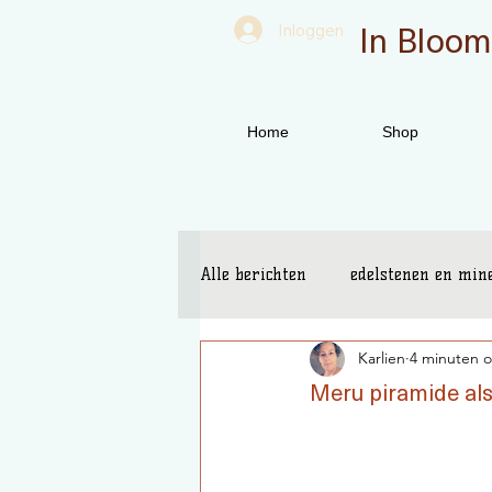
In Bloom
Inloggen
Home
Shop
Alle berichten
edelstenen en min
Karlien
4 minuten o
spirituele tools
boeken
Meru piramide als