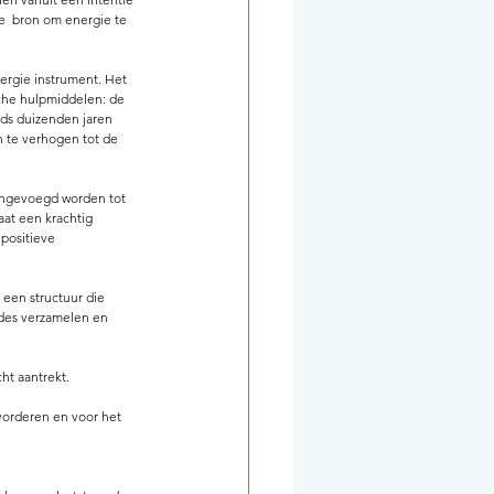
de  bron om energie te 
ergie instrument. Het 
he hulpmiddelen: de 
eds duizenden jaren 
n te verhogen tot de 
engevoegd worden tot 
at een krachtig 
 positieve 
een structuur die 
ides verzamelen en 
t aantrekt. 
vorderen en voor het 