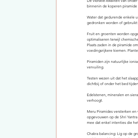
De vibratie-kwaliteit van onde
binnenin de koperen piramide 
Water dat gedurende enkele ure
gedronken worden of gebruikt 
Fruit en groenten worden opge
optimaliseren terwijl chemisc
Plaats zaden in de piramide o
voedingsrijkere kiemen. Plante
Piramiden zijn natuurlijke ion
vervuiling.
Testen wezen uit dat het slaa
dichtbij of onder het bed tijde
Edelstenen, mineralen en sier
verhoogt.
Meru Piramides versterken en v
opgevouwen op de Shri Yantra i
mee dat enkel intenties die het
Chakra balancing: Lig op de gr