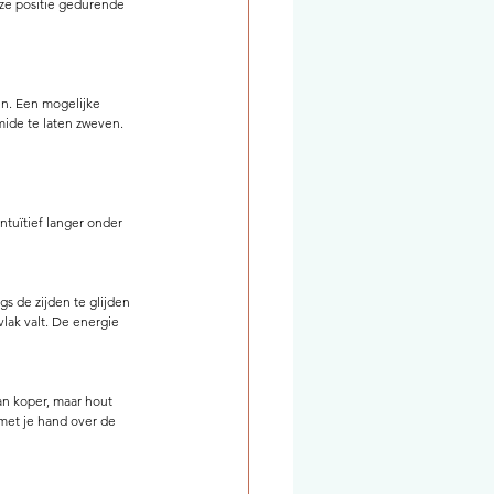
eze positie gedurende 
n. Een mogelijke 
mide te laten zweven.
intuïtief langer onder 
s de zijden te glijden 
lak valt. De energie 
an koper, maar hout 
 met je hand over de 