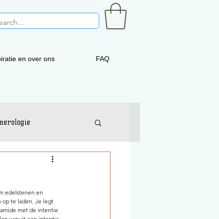
iratie en over ons
FAQ
merologie
m edelstenen en 
op te laden. Je legt 
ramide met de intentie 
en vanuit een intentie 