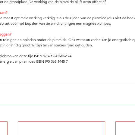
 de grondplaat. De werking van de piramide blijft even effectief. 
tsen? 
e meest optimale werking verkrijg je als de zijden van de piramide (dus niet de ho
 Gebruik voor het bepalen van de windrichtingen een magneetkompas. 
leggen? 
n reinigen en opladen onder de piramide. Ook water en zaden kan je energetisch o
ijn oneindig groot. Er zijn tal van studies rond gehouden. 
giebron van deze tijd ISBN 978-90-202-0623-4 
 energie van piramides ISBN t90-366-1445-7