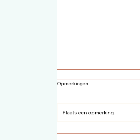
Opmerkingen
Plaats een opmerking...
Reinig je huis van negatieve