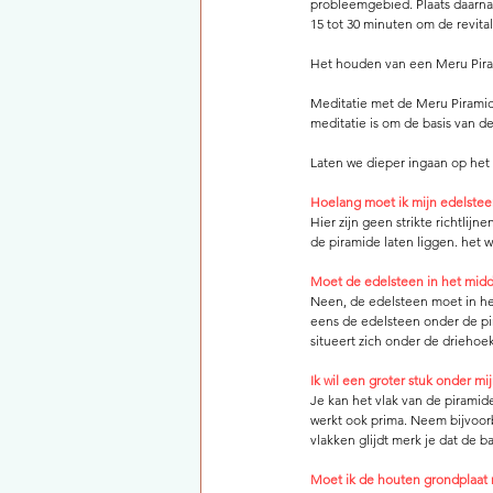
probleemgebied. Plaats daarna 
15 tot 30 minuten om de revita
Het houden van een Meru Piram
Meditatie met de Meru Piramide
meditatie is om de basis van d
Laten we dieper ingaan op het
Hoelang moet ik mijn edelstee
Hier zijn geen strikte richtlijn
de piramide laten liggen. het 
Moet de edelsteen in het midd
Neen, de edelsteen moet in het
eens de edelsteen onder de pir
situeert zich onder de driehoek
Ik wil een groter stuk onder mi
Je kan het vlak van de piramid
werkt ook prima. Neem bijvoorbe
vlakken glijdt merk je dat de b
Moet ik de houten grondplaat m