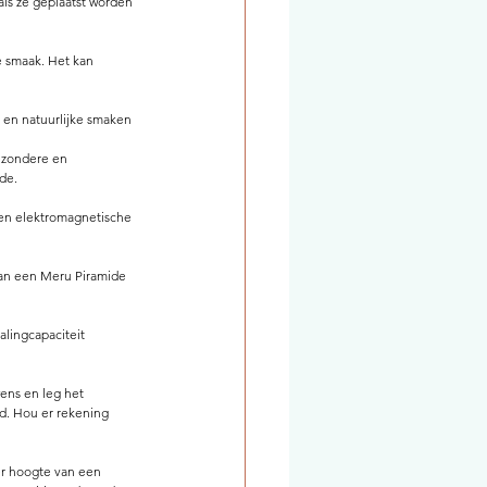
als ze geplaatst worden 
e smaak. Het kan 
 en natuurlijke smaken 
ezondere en 
de.
 en elektromagnetische 
van een Meru Piramide 
lingcapaciteit 
ens en leg het 
d. Hou er rekening 
er hoogte van een 