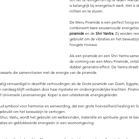
is belangrijk bij energetisch werk. Het is 
richten en te sturen. 
De Meru Piramide is een perfect hoog-en
combineert twee eeuwenoude energetisc
piramide 
en de 
Shri Yantra
. Zij worden re
gebruikt om de vibraties en het bewustzij
hoogste niveaus.
Als een piramide en een Shri Yantra sam
de vorming van een Meru Piramide, ontsta
dubbel generator-effect. De Yantra straalt
opwaarts die samenvloeien met de energie van de piramide.
ig vervaardigd in dezelfde verhoudingen als de Grote piramide van Gizeh, Egypte, 
n vandaag blijft verbazen door haar mystieke en ondoorgrondelijke krachten. Piram
f Universele Levensenergie. Koper is een uitstekende energiegeleider.
ud symbool voor harmonie en eenwording, dat een grote hoeveelheid healing en lich
bruikt om het bewustzijn te verhogen.
 Shui, Vastu, wordt het gebruikt om welbevinden, materiële en spirituele groei te be
braties en geblokkeerde energieën in een woonomgeving.