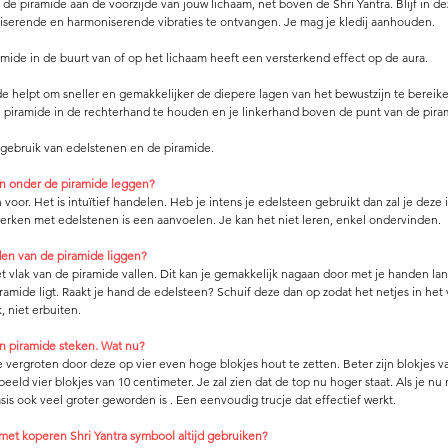
de piramide aan de voorzijde van jouw lichaam, net boven de Shri Yantra. Blijf in d
liserende en harmoniserende vibraties te ontvangen. Je mag je kledij aanhouden.
ide in de buurt van of op het lichaam heeft een versterkend effect op de aura.
 helpt om sneller en gemakkelijker de diepere lagen van het bewustzijn te bereike
e piramide in de rechterhand te houden en je linkerhand boven de punt van de pira
 gebruik van edelstenen en de piramide. 
n onder de piramide leggen? 
en voor. Het is intuïtief handelen. Heb je intens je edelsteen gebruikt dan zal je deze 
werken met edelstenen is een aanvoelen. Je kan het niet leren, enkel ondervinden. 
en van de piramide liggen?
 vlak van de piramide vallen. Dit kan je gemakkelijk nagaan door met je handen lang
amide ligt. Raakt je hand de edelsteen? Schuif deze dan op zodat het netjes in het v
, niet erbuiten. 
jn piramide steken. Wat nu? 
e vergroten door deze op vier even hoge blokjes hout te zetten. Beter zijn blokjes v
eld vier blokjes van 10 centimeter. Je zal zien dat de top nu hoger staat. Als je nu
asis ook veel groter geworden is . Een eenvoudig trucje dat effectief werkt. 
et koperen Shri Yantra symbool altijd gebruiken? 