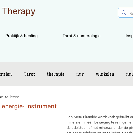
 Therapy
Praktijk & healing
Tarot & numerologie
Insp
eralen
Tarot
therapie
nur
winkelen
nu
m te lezen
Energetix
 energie- instrument
Een Meru Piramide wordt vaak gebruikt o
mineralen in één beweging te reinigen en 
de edelsteen of het mineraal onder de pi
om het te reinigen en op te laden. Handel