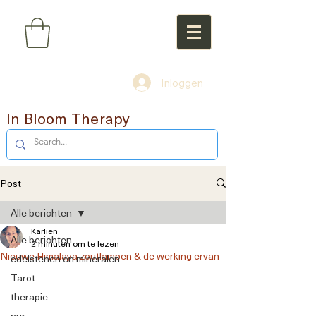
Inloggen
In Bloom Therapy
Post
Alle berichten
Karlien
Alle berichten
2 minuten om te lezen
Nieuwe Himalaya zoutlampen & de werking ervan
edelstenen en mineralen
Tarot
therapie
nur