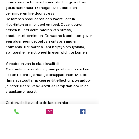
neurotransmitter serotonine, die het gevoel van 
geluk aanmaakt. De negatieve luchtionen 
verminderen hierdoor stress.
De lampen produceren een zacht licht in 
kleurtinten oranje, geel en rood. Deze kleuren 
helpen bij  het verminderen van stress, 
aandachtstoornissen. De warme kleurtinten geven 
een algemeen gevoel van ontspanning en 
harmonie. Het serene licht helpt je om fysieke, 
spiritueel en emotioneel in evenwicht te komen.
Verbeteren van je slaapkwaliteit
Overmatige blootstelling aan positieve ionen kan 
leiden tot onregelmatige slaappatronen. Met de 
Himalayazoutlamp keer je dit effect om, waardoor 
je beter slaapt. vaak wordt da lamp dan ook in de 
slaapkamer gezet.
Op de website vind je de lampen hier
https://www.edelstenen-in-je-dagelijks-leven-
shop.be/himalaya-zout
edelstenen en mineralen