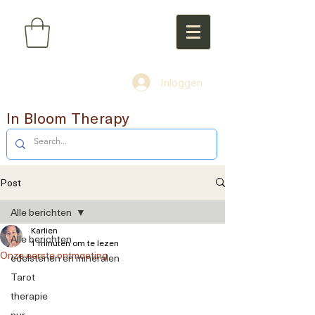
Inloggen
In Bloom Therapy
Post
Alle berichten
Karlien
Alle berichten
1 minuten om te lezen
Onze eerste ontmoeting
edelstenen en mineralen
Tarot
therapie
nur