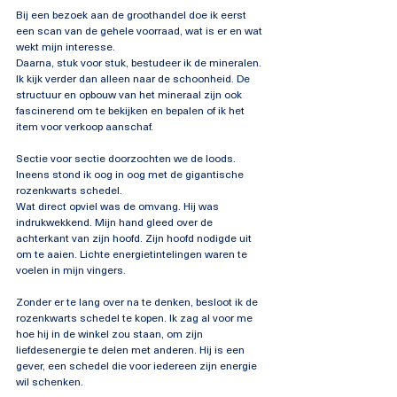
Bij een bezoek aan de groothandel doe ik eerst 
een scan van de gehele voorraad, wat is er en wat 
wekt mijn interesse.
Daarna, stuk voor stuk, bestudeer ik de mineralen. 
Ik kijk verder dan alleen naar de schoonheid. De 
structuur en opbouw van het mineraal zijn ook 
fascinerend om te bekijken en bepalen of ik het 
item voor verkoop aanschaf.
Sectie voor sectie doorzochten we de loods.
Ineens stond ik oog in oog met de gigantische 
rozenkwarts schedel.
Wat direct opviel was de omvang. Hij was 
indrukwekkend. Mijn hand gleed over de 
achterkant van zijn hoofd. Zijn hoofd nodigde uit 
om te aaien. Lichte energietintelingen waren te 
voelen in mijn vingers.
Zonder er te lang over na te denken, besloot ik de 
rozenkwarts schedel te kopen. Ik zag al voor me 
hoe hij in de winkel zou staan, om zijn 
liefdesenergie te delen met anderen. Hij is een 
gever, een schedel die voor iedereen zijn energie 
wil schenken.