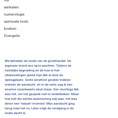
winkelen
numerologie
spirituele tools
boeken
Energetix
We betraden de loods van de groothandel. De 
eigenaar stond ons op te wachten. Tijdens de 
hartelijke begroeting en de hoe-is-het-
uitwisselingen gleed mijn blik al door de 
opslagplaats. Grote amethist geoden trokken 
meteen de aandacht, en in de verte zag ik een 
enorme rozenkwarts skull staan. Een vluchtige blik 
was het, om het gesprek niet te onderbreken. Maar 
hoe kort die eerste waarneming ook was, het was 
direct een "wauw"-moment. Mijn aandacht ging 
terug naar het nu. Later volgt de rondgang in de 
loods dacht ik.