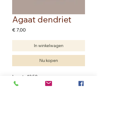
Agaat dendriet
Prijs
€ 7,00
In winkelwagen
Nu kopen
Lengte 12.50 cm
Hoogte 6.50 cm
Agaat met mooie bloemen
In Bloom Therapy
Vrouweneekhoekstraat 23 - 9100 Sint- Niklaas
Ondernemingsnummer
0502.722.195