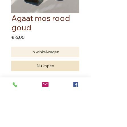
Agaat mos rood
goud
Prijs
€ 6,00
In winkelwagen
Nu kopen
Prijs per stuk
Edelstenen zijn natuurproducten. De
hanger kan van vorm anders zijn dan
op de foto. De kwaliteit is dezelfde.
In Bloom Therapy