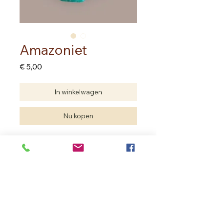
Amazoniet
Prijs
€ 5,00
In winkelwagen
Nu kopen
Doorboorde hanger
Edelstenen zijn natuurproducten. De
hanger kan van vorm anders zijn dan
op de foto. De kwaliteit is dezelfde.