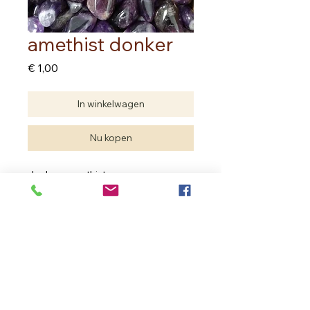
amethist donker
Prijs
€ 1,00
In winkelwagen
Nu kopen
donkere amethist
prijs per stuk
Edelstenen zijn natuurproducten.
Je hebt geen twee dezelfde.
De edelsteen die je aankoopt kan
verschillen met deze van de foto
maar de kwaliteit is dezelfde.
In Bloom Therapy
Vrouweneekhoekstraat 23 - 9100 Sint- Niklaas
Ondernemingsnummer
0502.722.195