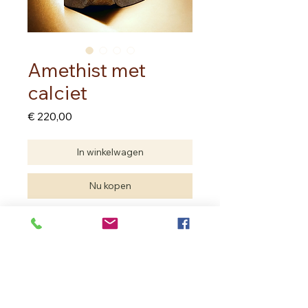
Amethist met
calciet
Prijs
€ 220,00
In winkelwagen
Nu kopen
Amethist met een blok versuikerde
calciet en dunne rand mosagaat
Brazilië
Hoogte 13.50 cm
Diepte 10.00 cm
Lengte 13.00 cm