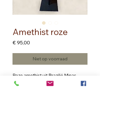
Amethist roze
Prijs
€ 95,00
Niet op voorraad
Roze amethist uit Brazilië Minas
Gerais
Op metalen voet
Hoogte 32.00 cm
Een gepolijste kant en een ruwe kant
In Bloom Therapy
Vrouweneekhoekstraat 23 - 9100 Sint- Niklaas
Ondernemingsnummer
0502.722.195
inbloom.therapy@gmail.com