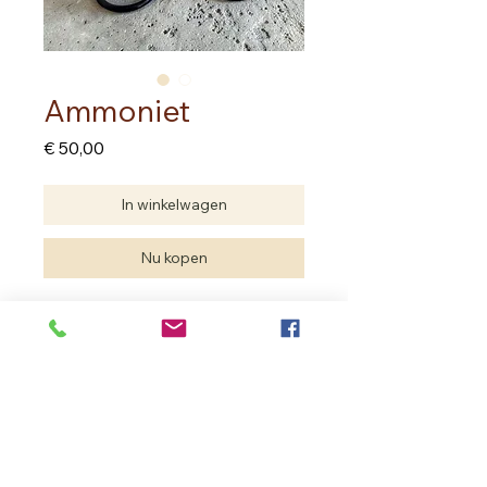
Ammoniet
Prijs
€ 50,00
In winkelwagen
Nu kopen
Ammoniet doorgezaagd
Wordt als paar verkocht
Staat los op staander
De achterzijde van één deel is
geopaliseerd
Ammoniet is 10.50 cm op 8.50 cm
Hoogte met staander 14.50 cm