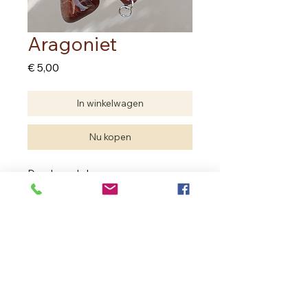
Aragoniet
Prijs
€ 5,00
In winkelwagen
Nu kopen
Doorboorde hanger
Edelstenen zijn natuurproducten. De
hanger kan van vorm anders zijn dan
op de foto. De kwaliteit is dezelfde.
In Bloom Therapy
Vrouweneekhoekstraat 23 - 9100 Sint- Niklaas
Ondernemingsnummer
0502.722.195