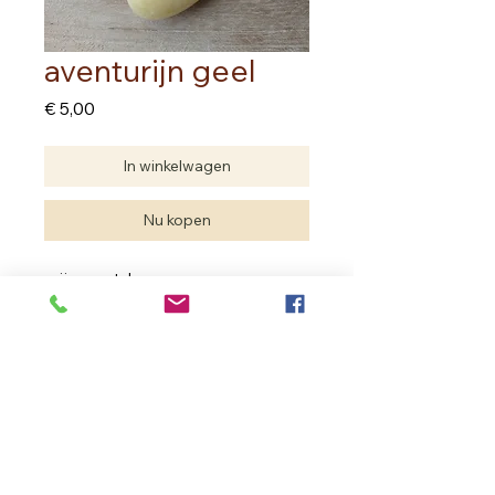
aventurijn geel
Prijs
€ 5,00
In winkelwagen
Nu kopen
prijs per stuk
Edelstenen zijn natuurproducten.
Je hebt geen twee dezelfde.
De edelsteen die je aankoopt kan
verschillen met deze van de foto
maar de kwaliteit is dezelfde.
In Bloom Therapy
Vrouweneekhoekstraat 23 - 9100 Sint- Niklaas
Ondernemingsnummer
0502.722.195