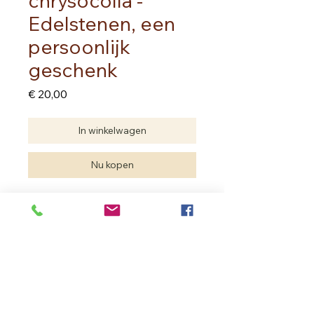
chrysocolla -
Edelstenen, een
persoonlijk
geschenk
Prijs
€ 20,00
In winkelwagen
Nu kopen
Samen met deze armband ontvang
je het boekje
EDELSTENEN, een
persoonlijk geschenk
.
Deze minigids leert je de essentie
van wat edestenen voor je kunnen
doen.
Het eerste gedeelte vertelt je hoe
In Bloom Therapy