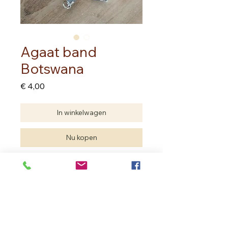
Agaat band
Botswana
Prijs
€ 4,00
In winkelwagen
Nu kopen
prijs per stuk
Edelstenen zijn natuurproducten.
Je hebt geen twee dezelfde.
De edelsteen die je aankoopt kan
verschillen met deze van de foto
maar de kwaliteit is dezelfde.