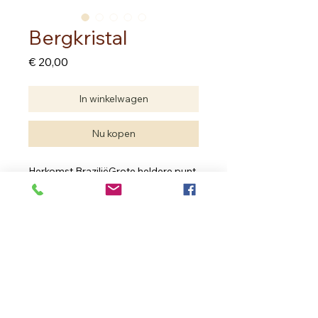
Bergkristal
Prijs
€ 20,00
In winkelwagen
Nu kopen
Herkomst BraziliëGrote heldere punt 
met twee kleine punten op.15.00 cm 
op 8.00 cm op 6.00 cm
In Bloom Therapy
Vrouweneekhoekstraat 23 - 9100 Sint- Niklaas
Ondernemingsnummer
0502.722.195
inbloom.therapy@gmail.com