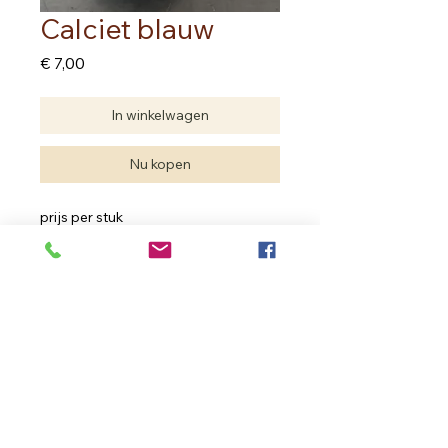
Calciet blauw
Prijs
€ 7,00
In winkelwagen
Nu kopen
prijs per stuk
Edelstenen zijn natuurproducten.
Je hebt geen twee dezelfde.
De edelsteen die je aankoopt kan
verschillen met deze van de foto
maar de kwaliteit is dezelfde
In Bloom Therapy
Vrouweneekhoekstraat 23 - 9100 Sint- Niklaas
Ondernemingsnummer
0502.722.195
inbloom.therapy@gmail.com