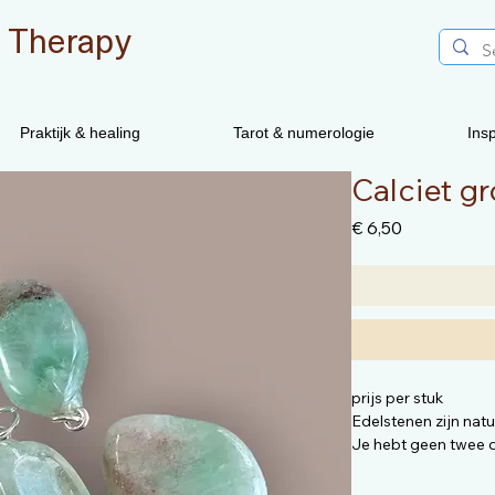
 Therapy
Praktijk & healing
Tarot & numerologie
Insp
Calciet g
Prijs
€ 6,50
prijs per stuk
Edelstenen zijn nat
Je hebt geen twee d
De edelsteen die je
van de foto maar de 