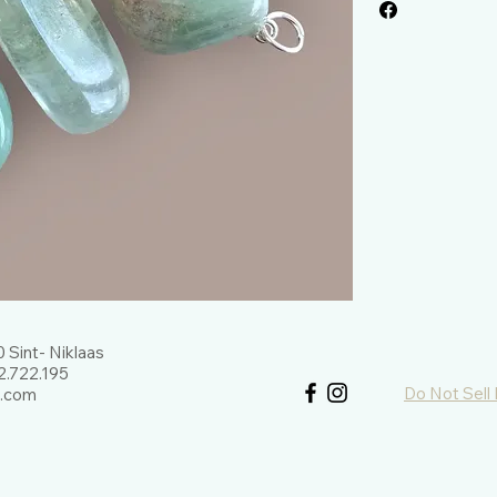
 Sint- Niklaas
.722.195
Do Not Sell
l.com