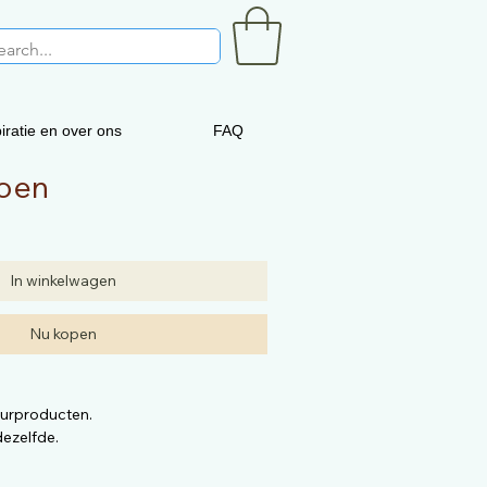
iratie en over ons
FAQ
roen
In winkelwagen
Nu kopen
uurproducten.
ezelfde.
 aankoopt kan verschillen met deze
kwaliteit is dezelfde.