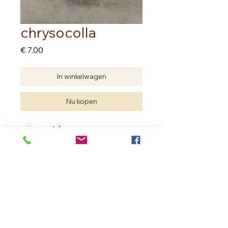
chrysocolla
Prijs
€ 7,00
In winkelwagen
Nu kopen
prijs per stuk
Edelstenen zijn natuurproducten. Je 
hebt geen twee dezelfde. 
De edelsteen die je aankoopt kan 
verschillen met deze van de foto 
maar de kwaliteit is dezelfde.
In Bloom Therapy
Vrouweneekhoekstraat 23 - 9100 Sint- Niklaas
Ondernemingsnummer
0502.722.195