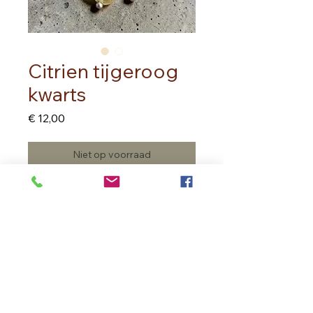
Citrien tijgeroog
kwarts
Prijs
€ 12,00
Niet op voorraad
Ring met citrien, tijgeroog en kwarts
In Bloom Therapy
Vrouweneekhoekstraat 23 - 9100 Sint- Niklaas
Ondernemingsnummer
0502.722.195
inbloom.therapy@gmail.com