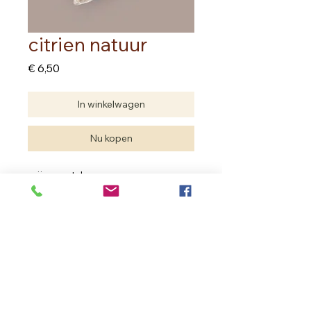
citrien natuur
Prijs
€ 6,50
In winkelwagen
Nu kopen
prijs per stuk
Edelstenen zijn natuurproducten.
Je hebt geen twee dezelfde.
De edelsteen die je aankoopt kan
verschillen met deze van de foto
maar de kwaliteit is dezelfde.
In Bloom Therapy
Vrouweneekhoekstraat 23 - 9100 Sint- Niklaas
Ondernemingsnummer
0502.722.195