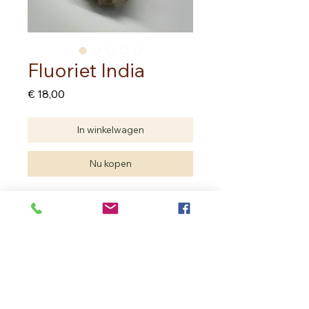
Fluoriet India
Prijs
€ 18,00
In winkelwagen
Nu kopen
Fluoriet
Kwarts
Chalcedoon
Vindplaats India Brahmapur
4.00 cm op 3.00 cm op 3.00 cm