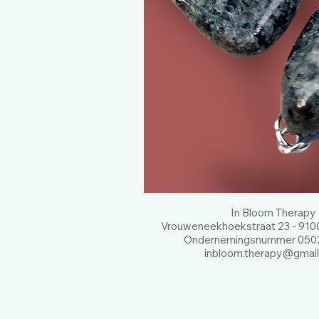
In Bloom Therapy
Vrouweneekhoekstraat 23 - 9100
Ondernemingsnummer 0502
inbloom.therapy@gmai