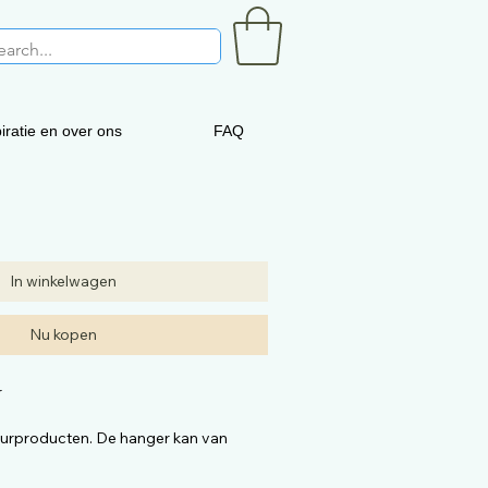
iratie en over ons
FAQ
In winkelwagen
Nu kopen
r
uurproducten. De hanger kan van
 op de foto. De kwaliteit is dezelfde.