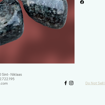
 Sint- Niklaas
.722.195
Do Not Sell
l.com