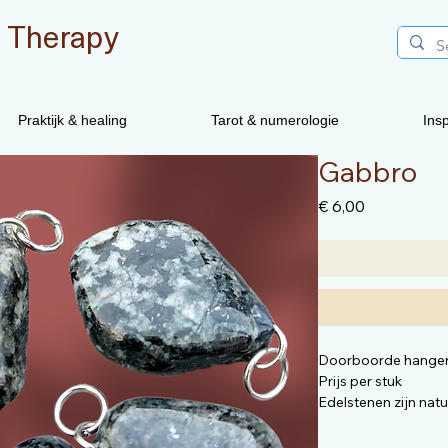
 Therapy
Praktijk & healing
Tarot & numerologie
Insp
Gabbro
Prijs
€ 6,00
Doorboorde hange
Prijs per stuk
Edelstenen zijn nat
vorm anders zijn dan