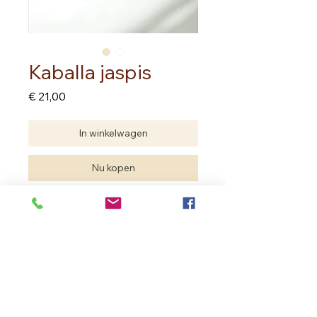
Kaballa jaspis
Prijs
€ 21,00
In winkelwagen
Nu kopen
Kamballa jaspis hart van 7.00 cm
Dikte 2.00 cm
In Bloom Therapy
Vrouweneekhoekstraat 23 - 9100 Sint- Niklaas