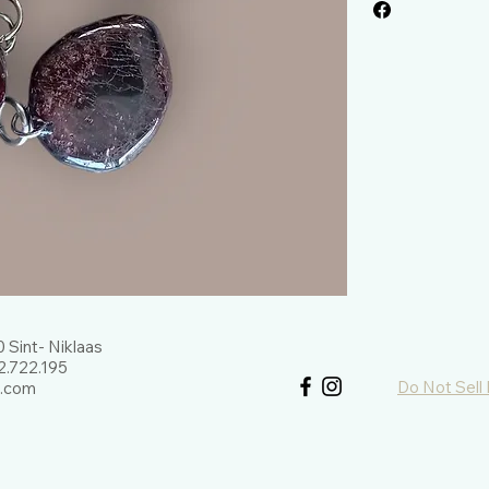
 Sint- Niklaas
.722.195
Do Not Sell
l.com