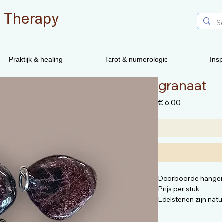
 Therapy
Praktijk & healing
Tarot & numerologie
Insp
granaat
Prijs
€ 6,00
Doorboorde hange
Prijs per stuk
Edelstenen zijn nat
vorm anders zijn dan