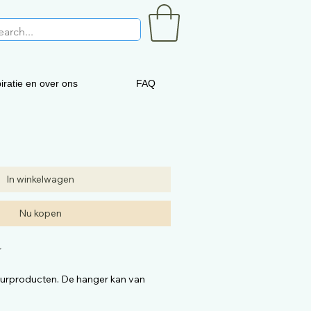
iratie en over ons
FAQ
In winkelwagen
Nu kopen
r
uurproducten. De hanger kan van
 op de foto. De kwaliteit is dezelfde.