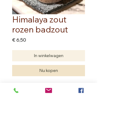
Himalaya zout
rozen badzout
Prijs
€ 6,50
In winkelwagen
Nu kopen
Himalaya zout zorgt voor rust,
ontspanning en zuivering.
Rozen brengt je het gevoel van
zachtheid en warme herkenning.
Het is een aangename mengeling als
je ziek of herstellende bent.
inhoud: 100 gram
Om toe te voegen aan bad.
In Bloom Therapy