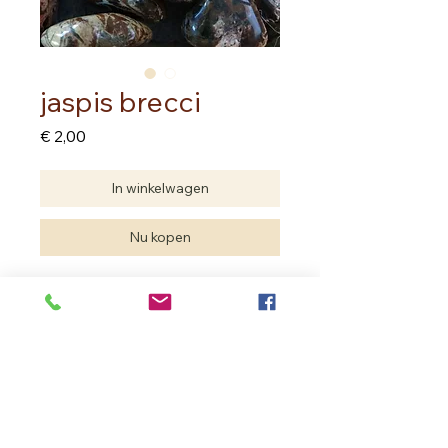
jaspis brecci
Prijs
€ 2,00
In winkelwagen
Nu kopen
prijs per stuk
Edelstenen zijn natuurproducten.
Je hebt geen twee dezelfde.
De edelsteen die je aankoopt kan
verschillen met deze van de foto
maar de kwaliteit is dezelfde.