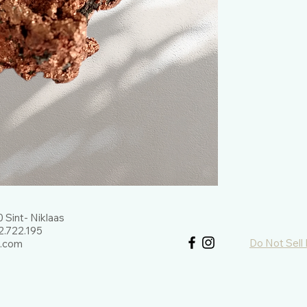
 Sint- Niklaas
.722.195
Do Not Sell
l.com