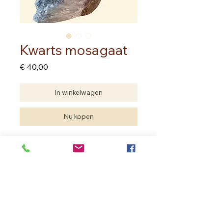
Kwarts mosagaat
Prijs
€ 40,00
In winkelwagen
Nu kopen
Hoogte 8.00 cm
Breedte 6.00 cm
Ruwe sculptuur waarin groeifase
mooi te zien zijn.
Op een dunne laag agaat is er kwarts
ontstaan.
Hierop is een laagje mosagaat
gegroeid.