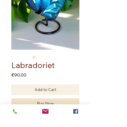
Labradoriet
Price
€90,00
Add to Cart
Buy Now
Labradoriet hart met gezicht op
staander.