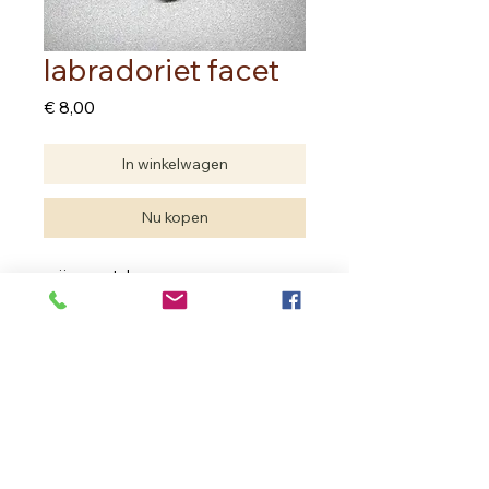
labradoriet facet
Prijs
€ 8,00
In winkelwagen
Nu kopen
prijs per stuk
Edelstenen zijn natuurproducten.
Je hebt geen twee dezelfde.
De edelsteen die je aankoopt kan
verschillen met deze van de foto
maar de kwaliteit is dezelfde.
In Bloom Therapy
Vrouweneekhoekstraat 23 - 9100 Sint- Niklaas
Ondernemingsnummer
0502.722.195