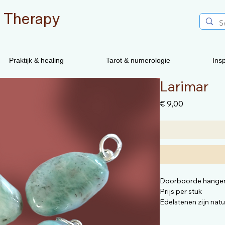
 Therapy
Praktijk & healing
Tarot & numerologie
Insp
Larimar
Prijs
€ 9,00
Doorboorde hange
Prijs per stuk
Edelstenen zijn nat
vorm anders zijn dan