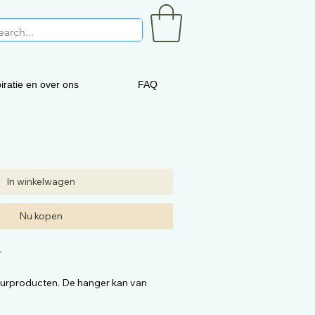
iratie en over ons
FAQ
In winkelwagen
Nu kopen
r
uurproducten. De hanger kan van
 op de foto. De kwaliteit is dezelfde.