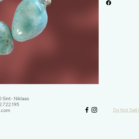
 Sint- Niklaas
.722.195
Do Not Sell
l.com