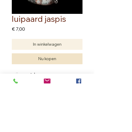
luipaard jaspis
Prijs
€ 7,00
In winkelwagen
Nu kopen
prijs per stuk
Edelstenen zijn natuurproducten.
Je hebt geen twee dezelfde.
De edelsteen die je aankoopt kan
verschillen met deze van de foto
maar de kwaliteit is dezelfde.
In Bloom Therapy
Vrouweneekhoekstraat 23 - 9100 Sint- Niklaas
Ondernemingsnummer
0502.722.195