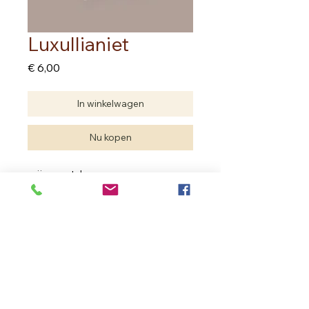
Luxullianiet
Prijs
€ 6,00
In winkelwagen
Nu kopen
prijs per stuk
Edelstenen zijn natuurproducten.
Je hebt geen twee dezelfde.
De edelsteen die je aankoopt kan
verschillen met deze van de foto
maar de kwaliteit is dezelfde.
In Bloom Therapy
Vrouweneekhoekstraat 23 - 9100 Sint- Niklaas
Ondernemingsnummer
0502.722.195