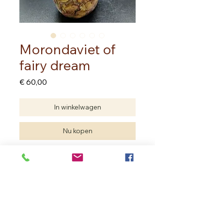
Morondaviet of
fairy dream
Prijs
€ 60,00
In winkelwagen
Nu kopen
Voor het eerst gevonden in 2017 in 
Madagaskar. Is een samenstelling 
van kwarts, jaspis, chalcedoon en 
agaat

Dit stuk heeft twee natuurlijke 