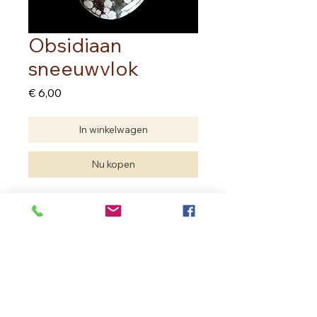
Obsidiaan
sneeuwvlok
Prijs
€ 6,00
In winkelwagen
Nu kopen
prijs per stuk
Schijf Rond 4.00 cm
Dikte ongeveer 0.50 cm
Edelstenen zijn natuurproducten.
Je hebt geen twee dezelfde.
De edelsteen die je aankoopt kan
verschillen met deze van de foto
maar de kwaliteit is dezelfde.
In Bloom Therapy