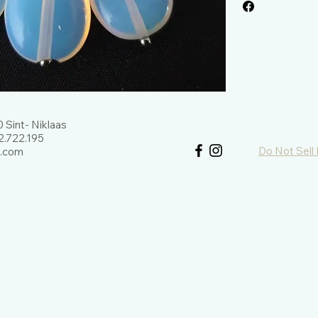
 Sint- Niklaas
.722.195
Do Not Sell
l.com