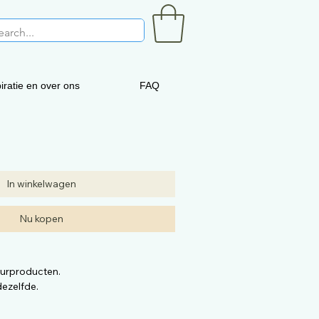
iratie en over ons
FAQ
In winkelwagen
Nu kopen
uurproducten.
ezelfde.
 aankoopt kan verschillen met deze
kwaliteit is dezelfde.