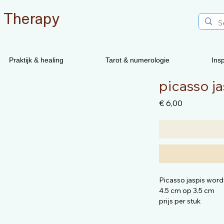
 Therapy
Praktijk & healing
Tarot & numerologie
Insp
picasso ja
Prijs
€ 6,00
Picasso jaspis word
4.5 cm op 3.5 cm
prijs per stuk
Edelstenen zijn nat
Je hebt geen twee d