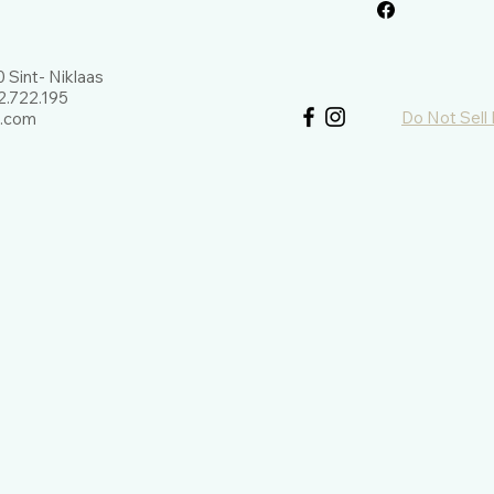
De edelsteen die je
van de foto maar de 
 Sint- Niklaas
.722.195
Do Not Sell
l.com