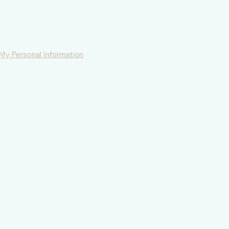
 aankoopt kan verschillen met deze
kwaliteit is dezelfde.
 My Personal Information