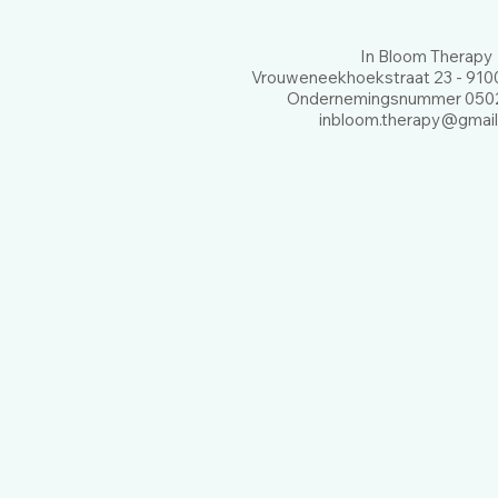
In Bloom Therapy
Vrouweneekhoekstraat 23 - 9100
Ondernemingsnummer 0502
inbloom.therapy@gmai