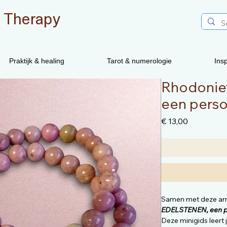
 Therapy
Praktijk & healing
Tarot & numerologie
Insp
Rhodoniet 
een perso
Prijs
€ 13,00
Samen met deze arm
EDELSTENEN, een pe
Deze minigids leert