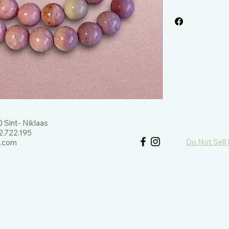
je kunnen doen.
Het eerste gedeelte 
is geschreven voor i
stappen zet in de w
met edelstenen maa
edelsteengebruiker.
In het tweede gedee
de eigenschappen v
RHODONIET
 Sint- Niklaas
.722.195
Rhodoniet stimuleert 
Do Not Sell
l.com
dagelijks leven.
Het bevordert een g
Het bevordert commu
Rhodoniet stimuleer
van een probleem of 
Het stimuleert weder
onvoorwaardelijke li