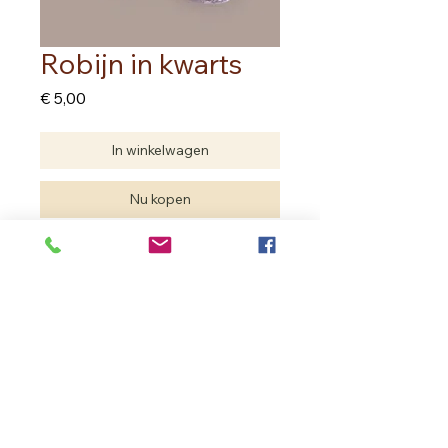
Robijn in kwarts
Prijs
€ 5,00
In winkelwagen
Nu kopen
Prijs per stuk
In Bloom Therapy
Vrouweneekhoekstraat 23 - 9100 Sint- Niklaas
Ondernemingsnummer
0502.722.195
inbloom.therapy@gmail.com