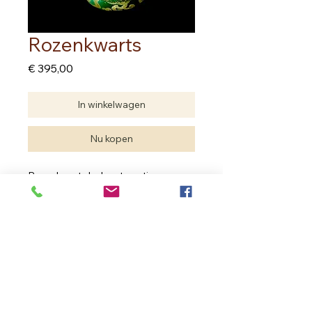
Rozenkwarts
Prijs
€ 395,00
In winkelwagen
Nu kopen
Rozenkwarts bol met voetje
Diameter 18.00 cm
Enkel.ophalen in de winkel
In Bloom Therapy
Vrouweneekhoekstraat 23 - 9100 Sint- Niklaas
Ondernemingsnummer
0502.722.195