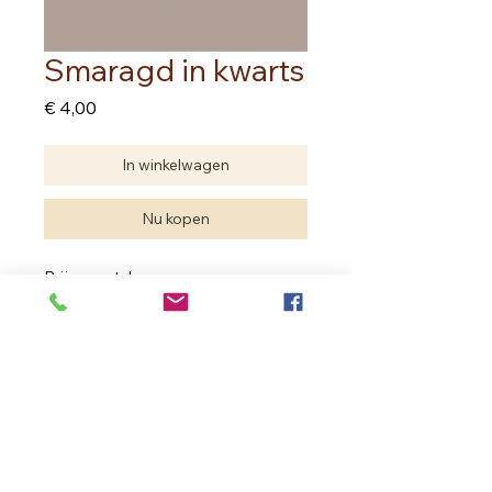
Smaragd in kwarts
Prijs
€ 4,00
In winkelwagen
Nu kopen
Prijs per stuk
Edelstenen zijn natuurproducten. De
trommelsteen kan van vorm anders
zijn dan op de foto. De kwaliteit is
dezelfde.
In Bloom Therapy
Vrouweneekhoekstraat 23 - 9100 Sint- Niklaas
Ondernemingsnummer
0502.722.195