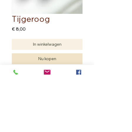
Tijgeroog
Prijs
€ 8,00
In winkelwagen
Nu kopen
Prijs per stuk
In Bloom Therapy
Vrouweneekhoekstraat 23 - 9100 Sint- Niklaas
Ondernemingsnummer
0502.722.195
inbloom.therapy@gmail.com