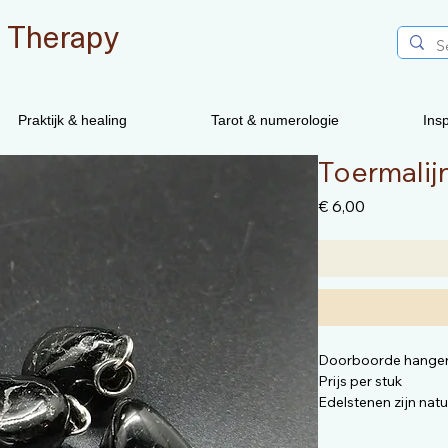
 Therapy
Praktijk & healing
Tarot & numerologie
Insp
Toermalij
Prijs
€ 6,00
Doorboorde hange
Prijs per stuk
Edelstenen zijn nat
vorm anders zijn dan