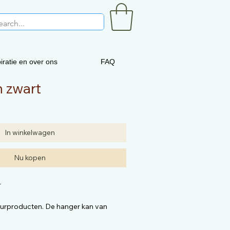
iratie en over ons
FAQ
n zwart
In winkelwagen
Nu kopen
r
uurproducten. De hanger kan van
 op de foto. De kwaliteit is dezelfde.