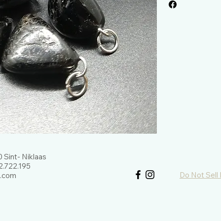
 Sint- Niklaas
.722.195
Do Not Sell
l.com