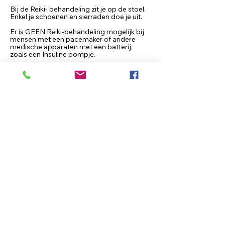
Bij de Reiki- behandeling zit je op de stoel.
Enkel je schoenen en sierraden doe je uit.
Er is GEEN Reiki-behandeling mogelijk bij
mensen met een pacemaker of andere
medische apparaten met een batterij,
zoals een Insuline pompje.
Contactgegevens
Vrouweneekhoekstraat 23, Sint- Niklaas,
9100, BEL
In Bloom Therapy
Vrouweneekhoekstraat 23 - 9100 Sint- Niklaas
Ondernemingsnummer
0502.722.195