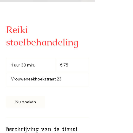
Reiki
stoelbehandeling
75
euro
1 uur 30 min.
1
€ 75
u
u
3
Vrouweneekhoekstraat 23
0
m
i
n
.
Nu boeken
Beschrijving van de dienst