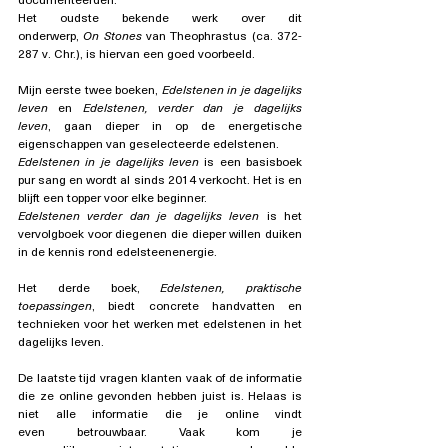
Het oudste bekende werk over dit 
onderwerp, 
On Stones
 van Theophrastus (ca. 372-
287 v. Chr.), is hiervan een goed voorbeeld. 
Mijn eerste twee boeken, 
Edelstenen in je dagelijks 
leven
 en 
Edelstenen, verder dan je dagelijks 
leven
, gaan dieper in op de energetische 
eigenschappen van geselecteerde edelstenen. 
Edelstenen in je dagelijks leven
 is een basisboek 
pur sang en wordt al sinds 2014 verkocht. Het is en 
blijft een topper voor elke beginner. 
Edelstenen verder dan je dagelijks leven
 is het 
vervolgboek voor diegenen die dieper willen duiken 
in de kennis rond edelsteenenergie. 
Het derde boek, 
Edelstenen, praktische 
toepassingen
, biedt concrete handvatten en 
technieken voor het werken met edelstenen in het 
dagelijks leven. 
De laatste tijd vragen klanten vaak of de informatie 
die ze online gevonden hebben juist is. 
Helaas is 
niet alle informatie die je online vindt 
even betrouwbaar. Vaak kom je 