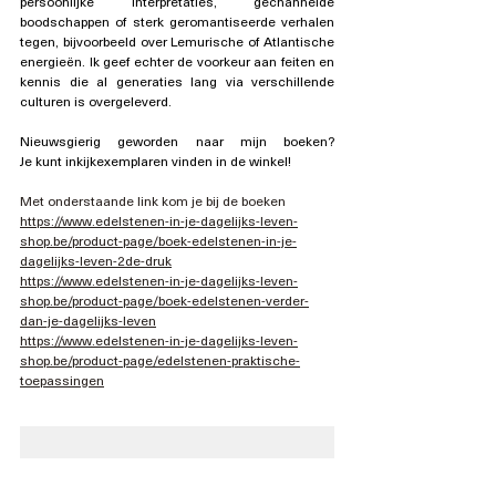
persoonlijke interpretaties, gechannelde 
boodschappen of sterk geromantiseerde verhalen 
tegen, bijvoorbeeld over Lemurische of Atlantische 
energieën. Ik geef echter de voorkeur aan feiten en 
kennis die al generaties lang via verschillende 
culturen is overgeleverd.   
Nieuwsgierig geworden naar mijn boeken? 
Je kunt inkijkexemplaren vinden in de winkel!
Met onderstaande link kom je bij de boeken
https://www.edelstenen-in-je-dagelijks-leven-
shop.be/product-page/boek-edelstenen-in-je-
dagelijks-leven-2de-druk
https://www.edelstenen-in-je-dagelijks-leven-
shop.be/product-page/boek-edelstenen-verder-
dan-je-dagelijks-leven
https://www.edelstenen-in-je-dagelijks-leven-
shop.be/product-page/edelstenen-praktische-
toepassingen