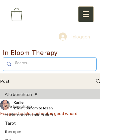
Inloggen
In Bloom Therapy
Post
Alle berichten
Karlien
Alle berichten
2 minuten om te lezen
Een goed edelsteenboek is goud waard
edelstenen en mineralen
Tarot
therapie
nur