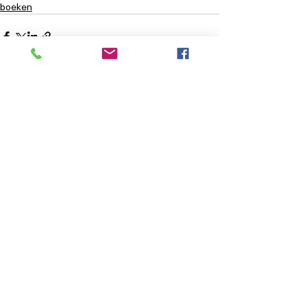
boeken
Recente blogposts
Alles weergeven