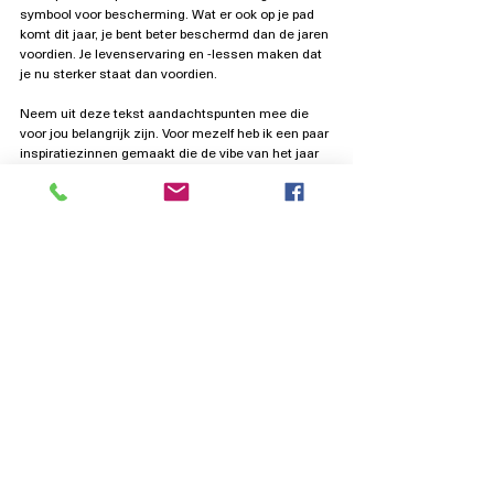
symbool voor bescherming. Wat er ook op je pad 
komt dit jaar, je bent beter beschermd dan de jaren 
voordien. Je levenservaring en -lessen maken dat 
je nu sterker staat dan voordien.
Neem uit deze tekst aandachtspunten mee die 
voor jou belangrijk zijn. Voor mezelf heb ik een paar 
inspiratiezinnen gemaakt die de vibe van het jaar 
weergeven. Je kan voor jezelf gelijkaardig een 
tekstje maken dat je vooraan in je agenda of op 
een bladwijzer. kan schrijven.  
Ik zonder me af van de omgevingsgeluiden van het 
dagelijks leven. Hierin vind ik rust en mijn innerlijk 
gids. De wijsheid van het leven laat me bewust mijn 
leven leiden en er naar te handelen. 
Tarot
Recente blogposts
Alles weergeven