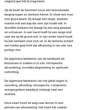
volgend jaar het tij mag keren.
Op de kaart de
 heremiet
 zie je een besneeuwde 
bergtop tegen en donkere hemel. Er staat een man 
met grijze baard. Hij draagt een lange, donkere 
mantel met een kap die over zijn hoofd valt. In 
dezelfde donkere tint draagt hij een lang gewaad 
en schoenen. In een hand heeft hij een lange staf 
vast die op de grond rust. In zijn ander hand houdt 
hij een lantaarn voor zich uit. In de lantaren schijnt 
een helder geel licht dat afkomstig is van een zes 
puntige ster. 
De algemene betekenis van de tarotkaart de 
kluizenaar is zoeken in je ziel, introspectie, 
afzondering, innerlijke begeleiding en spirituele 
verlichting.
De algemene betekenis van het getal negen is 
vervulling, afronding, introspectie, compromis, 
overgangsfase waarbij je verlangt naar een 
evolutie.
Deze kaart toont de weg naar binnen in een 
periode van afzondering. Het toont het zoeken 