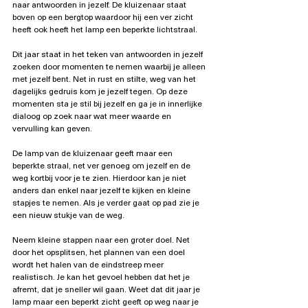
naar antwoorden in jezelf. De kluizenaar staat 
boven op een bergtop waardoor hij een ver zicht 
heeft ook heeft het lamp een beperkte lichtstraal.
Dit jaar staat in het teken van antwoorden in jezelf 
zoeken door momenten te nemen waarbij je alleen 
met jezelf bent. Net in rust en stilte, weg van het 
dagelijks gedruis kom je jezelf tegen. Op deze 
momenten sta je stil bij jezelf en ga je in innerlijke 
dialoog op zoek naar wat meer waarde en 
vervulling kan geven.
De lamp van de kluizenaar geeft maar een 
beperkte straal, net ver genoeg om jezelf en de 
weg kortbij voor je te zien. Hierdoor kan je niet 
anders dan enkel naar jezelf te kijken en kleine 
stapjes te nemen. Als je verder gaat op pad zie je 
een nieuw stukje van de weg.
Neem kleine stappen naar een groter doel. Net 
door het opsplitsen, het plannen van een doel 
wordt het halen van de eindstreep meer 
realistisch. Je kan het gevoel hebben dat het je 
afremt, dat je sneller wil gaan. Weet dat dit jaar je 
lamp maar een beperkt zicht geeft op weg naar je 