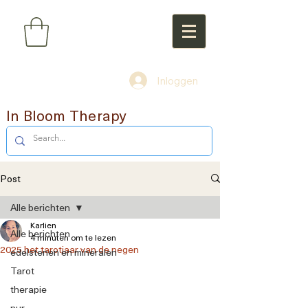
Inloggen
In Bloom Therapy
Post
Alle berichten
Karlien
Alle berichten
4 minuten om te lezen
2025 het tarotjaar van de negen
edelstenen en mineralen
Tarot
therapie
nur