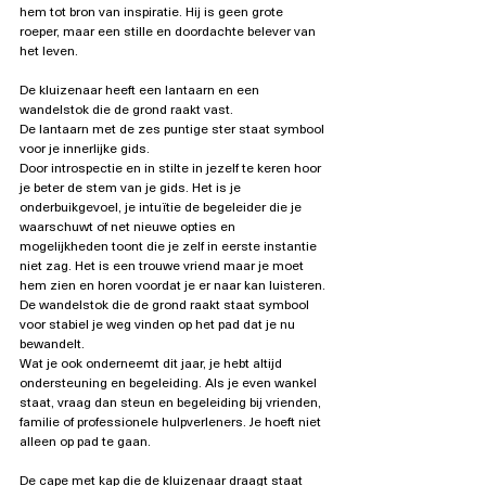
hem tot bron van inspiratie. Hij is geen grote 
roeper, maar een stille en doordachte belever van 
het leven.
De kluizenaar heeft een lantaarn en een 
wandelstok die de grond raakt vast.
De lantaarn met de zes puntige ster staat symbool 
voor je innerlijke gids.
Door introspectie en in stilte in jezelf te keren hoor 
je beter de stem van je gids. Het is je 
onderbuikgevoel, je intuïtie de begeleider die je 
waarschuwt of net nieuwe opties en 
mogelijkheden toont die je zelf in eerste instantie 
niet zag. Het is een trouwe vriend maar je moet 
hem zien en horen voordat je er naar kan luisteren.
De wandelstok die de grond raakt staat symbool 
voor stabiel je weg vinden op het pad dat je nu 
bewandelt.
Wat je ook onderneemt dit jaar, je hebt altijd 
ondersteuning en begeleiding. Als je even wankel 
staat, vraag dan steun en begeleiding bij vrienden, 
familie of professionele hulpverleners. Je hoeft niet 
alleen op pad te gaan.
De cape met kap die de kluizenaar draagt staat 