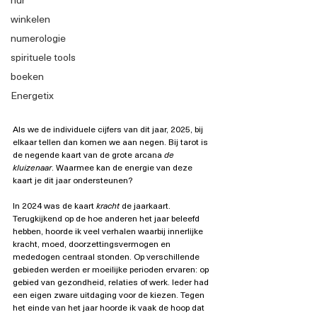
winkelen
numerologie
spirituele tools
boeken
Energetix
Als we de individuele cijfers van dit jaar, 2025, bij 
elkaar tellen dan komen we aan negen. Bij tarot is 
de negende kaart van de grote arcana 
de 
kluizenaar
. Waarmee kan de energie van deze 
kaart je dit jaar ondersteunen?
In 2024 was de kaart 
kracht
 de jaarkaart. 
Terugkijkend op de hoe anderen het jaar beleefd 
hebben, hoorde ik veel verhalen waarbij innerlijke 
kracht, moed, doorzettingsvermogen en 
mededogen centraal stonden. Op verschillende 
gebieden werden er moeilijke perioden ervaren: op 
gebied van gezondheid, relaties of werk. Ieder had 
een eigen zware uitdaging voor de kiezen. Tegen 
het einde van het jaar hoorde ik vaak de hoop dat 